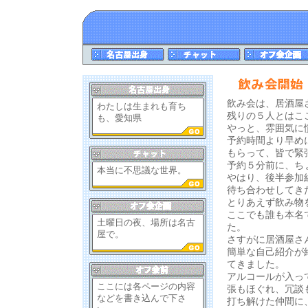
飲み会は、居酒屋
わたしは生まれも育ち
残りの５人とはこ
も、愛知県
やっと、雰囲気に
予約時間より早め
もらって、皆で緊
予約５分前に、ち
本当に不思議な世界。
やはり、後半参加
待ち合わせしてき
とりあえず飲み物
ここでも誰も本名
土曜日の夜、場所は名古
た。
屋で。
さすがに居酒屋さ
簡単な自己紹介が
てきました。
アルコールが入っ
ここには各ページの内容
張もほぐれ、冗談
などを書き込んで下さ
打ち解けた仲間に