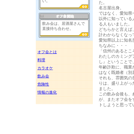
い。
た。
名古屋出身。
ではなく、愛知県
以外に知っている
飲み会は、居酒屋さんで
る人もいました。
直接待ち合わせ。
どちらかと言えば
計わからなくなっ
愛知県以上に知名
ちなみに・・・
「信州のあるとこ
オフ会とは
わたしのカミング
料理
し』ということで
年齢詐欺に、職業
カラオケ
はなく既婚者（別
飲み会
それも、雰囲気の
りは、盛り上がっ
危険性
ました。
情報の進化
この飲み会後も、
が、またオフ会を
トしようと思って